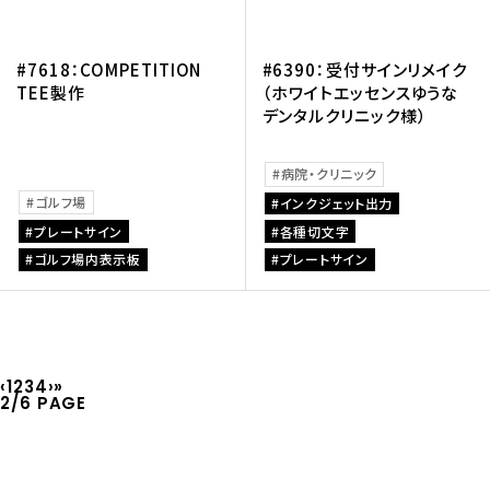
#7618：COMPETITION
#6390：受付サインリメイク
TEE製作
（ホワイトエッセンスゆうな
デンタルクリニック様）
病院・クリニック
ゴルフ場
インクジェット出力
プレートサイン
各種切文字
ゴルフ場内表示板
プレートサイン
‹
1
2
3
4
›
»
2
/
6 PAGE