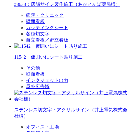
#8633：店舗サイン製作施工（あかとんぼ薬局様）
病院・クリニック
壁面看板
カッティングシート
各種切文字
自立看板／野立看板
11542 仮囲いにシート貼り施工
その他
壁面看板
インクジェット出力
屋外広告塔
ステンレス切文字・アクリルサイン（井上電気株式会
社様）
オフィス・工場