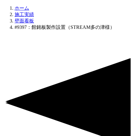
ホーム
施工実績
壁面看板
#9397：館銘板製作設置（STREAM多の津様）