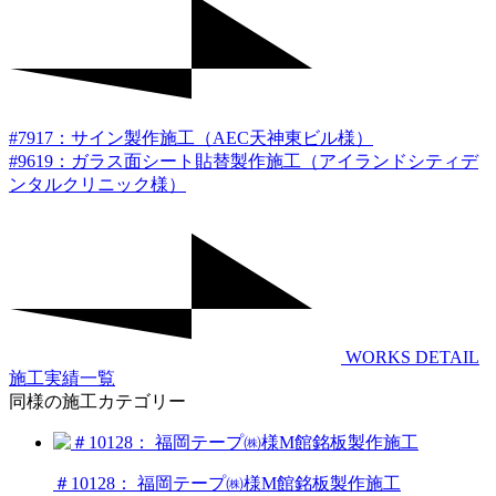
#7917：サイン製作施工（AEC天神東ビル様）
#9619：ガラス面シート貼替製作施工（アイランドシティデ
ンタルクリニック様）
WORKS DETAIL
施工実績一覧
同様の施工カテゴリー
＃10128： 福岡テープ㈱様M館銘板製作施工