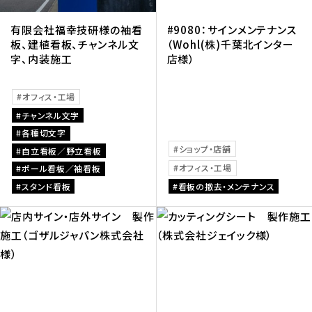
有限会社福幸技研様の袖看
#9080：サインメンテナンス
板、建植看板、チャンネル文
（Wohl(株)千葉北インター
字、内装施工
店様）
オフィス・工場
チャンネル文字
各種切文字
ショップ・店舗
自立看板／野立看板
オフィス・工場
ポール看板／袖看板
スタンド看板
看板の撤去・メンテナンス