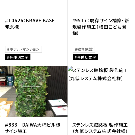
＃10626：BRAVE BASE
#9517：既存サイン補修・新
陣原様
規製作施工（横田こども園
様）
ホテル・マンション
教育施設
各種切文字
各種切文字
＃833 DAIWA大楠ビル様
ステンレス館銘板 製作施工
サイン施工
（九低システム株式会社様）