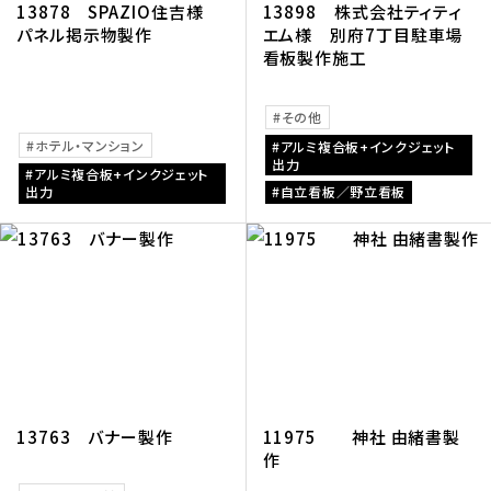
13878 SPAZIO住吉様
13898 株式会社ティティ
パネル掲示物製作
エム様 別府7丁目駐車場
看板製作施工
その他
ホテル・マンション
アルミ複合板+インクジェット
出力
アルミ複合板+インクジェット
出力
自立看板／野立看板
13763 バナー製作
11975 神社 由緒書製
作