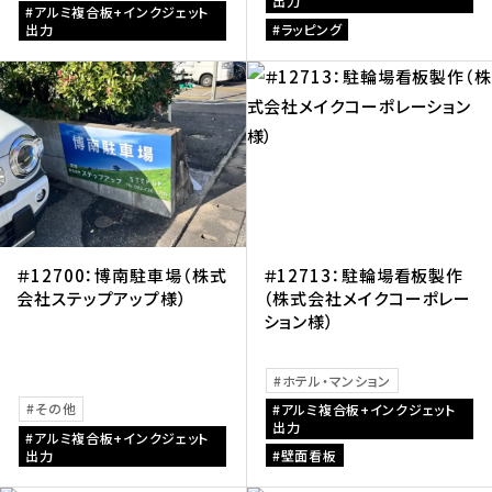
出力
アルミ複合板+インクジェット
出力
ラッピング
＃12700：博南駐車場（株式
＃12713：駐輪場看板製作
会社ステップアップ様）
（株式会社メイクコーポレー
ション様）
ホテル・マンション
その他
アルミ複合板+インクジェット
出力
アルミ複合板+インクジェット
出力
壁面看板