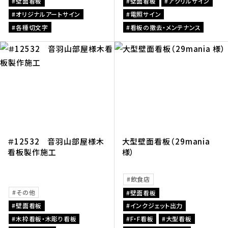
壁面看板
壁面看板
アクリルサイン
オリジナルアートサイン
電照サイン
各種切文字
看板の撤去・メンテナンス
＃12532 音羽山部屋様木
大型壁面看板（29mania
看板製作施工
様）
飲食店
その他
壁面看板
壁面看板
インクジェット出力
木枠看板・木彫り看板
F・F看板
大型看板