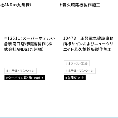
＃12511：スーパーホテル小
10478 正興電気建設事務
倉駅南口店様暖簾製作（株
所様サインおよびニュークリ
式会社ANDas九州様）
エイト若久館銘板製作施工
オフィス・工場
ホテル・マンション
ホテル・マンション
ターポリン幕・旗・のぼり
各種切文字