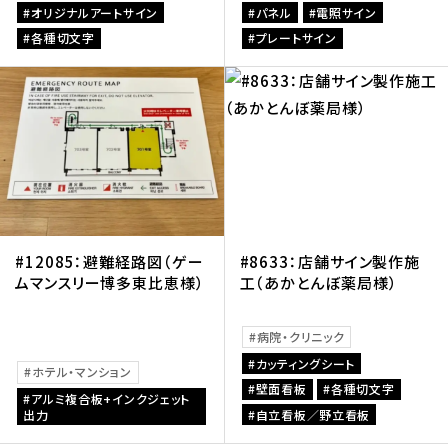
オリジナルアートサイン
パネル
電照サイン
各種切文字
プレートサイン
#12085：避難経路図（ゲー
#8633：店舗サイン製作施
ムマンスリー博多東比恵様）
工（あかとんぼ薬局様）
病院・クリニック
カッティングシート
ホテル・マンション
壁面看板
各種切文字
アルミ複合板+インクジェット
出力
自立看板／野立看板