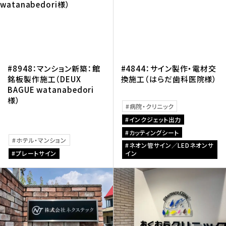
#8948：マンション新築：館
#4844：サイン製作・電材交
銘板製作施工（DEUX
換施工（はらだ歯科医院様）
BAGUE watanabedori
様）
病院・クリニック
インクジェット出力
カッティングシート
ホテル・マンション
ネオン管サイン／LEDネオンサ
プレートサイン
イン