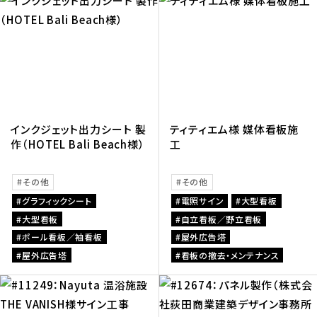
インクジェット出力シート 製
ティティエム様 媒体看板施
作（HOTEL Bali Beach様）
工
その他
その他
グラフィックシート
電照サイン
大型看板
大型看板
自立看板／野立看板
ポール看板／袖看板
屋外広告塔
屋外広告塔
看板の撤去・メンテナンス