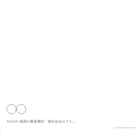
採用情報
お知らせ
ブログ
媒体看板募集
プライバシーポリシー
株式会社ロプト
福岡営業所
〒815-0031 福岡市南区清水2丁目6-11
筑後営業所
〒839-0254 福岡県柳川市大和町中島577-4
©2021 福岡の看板製作「株式会社ロプト」