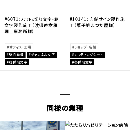
#6071：ｽﾃﾝﾚｽ切り文字・箱
#10141：店舗サイン製作施
文字製作施工（渡邊直樹税
工（菓子処まつだ屋様）
理士事務所様）
オフィス・工場
ショップ・店舗
壁面看板
チャンネル文字
カッティングシート
各種切文字
各種切文字
同様の業種