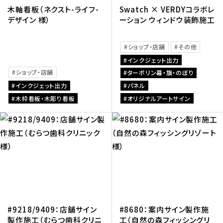
木軸看板（ネクスト-ライフ-
Swatch × VERDYコラボレ
デザイン 様）
ーション ウィンドウ装飾施工
ショップ・店舗
その他
インクジェット出力
ショップ・店舗
ターポリン幕・旗・のぼり
インクジェット出力
パネル
木枠看板・木彫り看板
オリジナルアートサイン
#9218/9409：店舗サイン
#8680：案内サイン製作施
製作施工（むらつ歯科クリニ
工（自然の森フィッシングリ