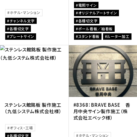
電照サイン
ホテル・マンション
オリジナルアートサイン
チャンネル文字
各種切文字
各種切文字
ポール看板／袖看板
プレートサイン
スタンド看板
ルーター加工
ステンレス館銘板 製作施工
#8368：BRAVE BASE 香
（九低システム株式会社様）
月中央サイン製作施工（株
式会社エベック様）
オフィス・工場
ホテル・マンション
各種切文字