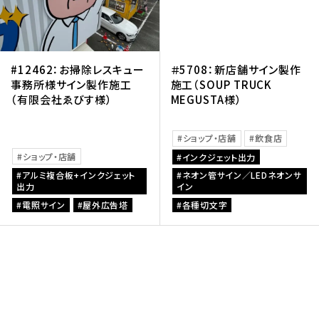
#12462：お掃除レスキュー
＃5708：新店舗サイン製作
事務所様サイン製作施工
施工（SOUP TRUCK
（有限会社ゑびす様）
MEGUSTA様）
ショップ・店舗
飲食店
ショップ・店舗
インクジェット出力
アルミ複合板+インクジェット
ネオン管サイン／LEDネオンサ
出力
イン
電照サイン
屋外広告塔
各種切文字