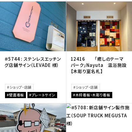
＃5744 : ステンレスエッチン
12416 「癒しのテーマ
グ店舗サイン（LEVADE 様）
パーク」Nayuta 温浴施設
【木彫り室名札】
ショップ・店舗
ショップ・店舗
壁面看板
プレートサイン
木枠看板・木彫り看板