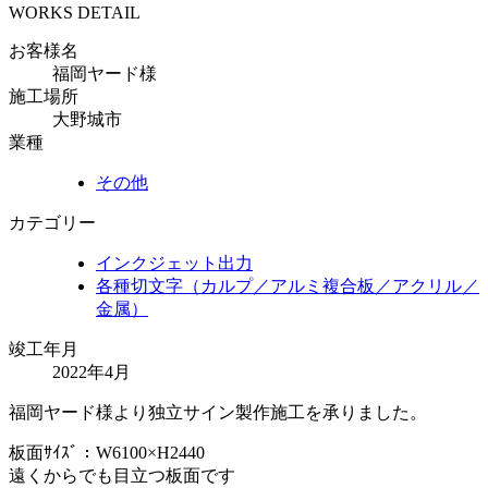
WORKS DETAIL
お客様名
福岡ヤード様
施工場所
大野城市
業種
その他
カテゴリー
インクジェット出力
各種切文字（カルプ／アルミ複合板／アクリル／
金属）
竣工年月
2022年4月
福岡ヤード様より独立サイン製作施工を承りました。
板面ｻｲｽﾞ：W6100×H2440
遠くからでも目立つ板面です