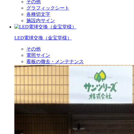
その他
グラフィックシート
各種切文字
施設内サイン
LED電球交換（金宝堂様）
その他
電照サイン
看板の撤去・メンテナンス