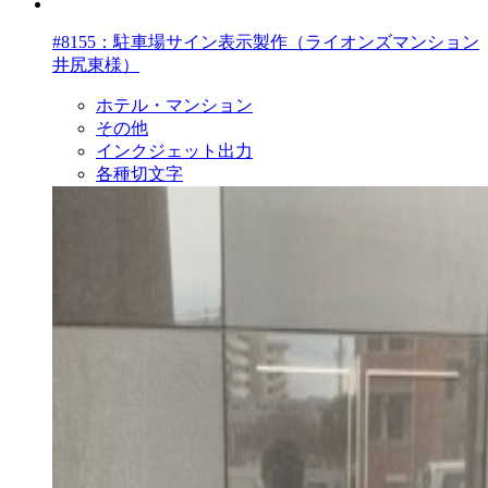
#8155：駐車場サイン表示製作（ライオンズマンション
井尻東様）
ホテル・マンション
その他
インクジェット出力
各種切文字