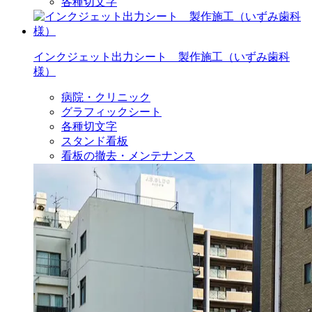
各種切文字
インクジェット出力シート 製作施工（いずみ歯科
様）
病院・クリニック
グラフィックシート
各種切文字
スタンド看板
看板の撤去・メンテナンス