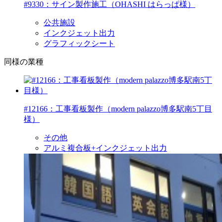
#9330：サイン製作施工（OHASHI はらっぱ様）
公共施設
インクジェット出力
グラフィックシート
同様の業種
#12166：工事看板製作（modern palazzo博多駅南5丁目
様）
その他
アルミ複合板+インクジェット出力