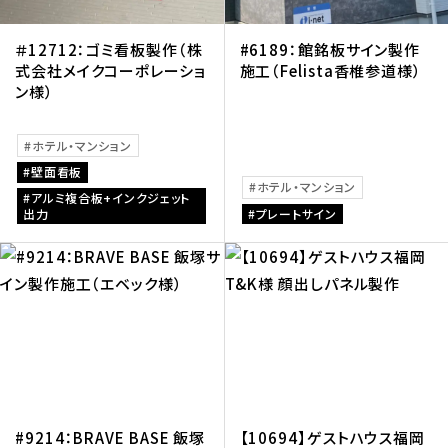
＃12712：ゴミ看板製作（株
#6189：館銘板サイン製作
式会社メイクコーポレーショ
施工（Felista香椎参道様）
ン様）
ホテル・マンション
壁面看板
ホテル・マンション
アルミ複合板+インクジェット
出力
プレートサイン
#9214：BRAVE BASE 飯塚
【10694】ゲストハウス福岡