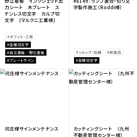
野立看板 インクジェット出
#8149：ランプ置台・切り文
力シート 木プレート ス
字製作施工（Roddi様）
テンレス切文字 カルプ切
文字 (マルクニ工業様)
オフィス・工場
各種切文字
ショップ・店舗
飲食店
自立看板／野立看板
プレートサイン
各種切文字
河庄様サインメンテナンス
カッティングシート （九州
不動産管理センター様）