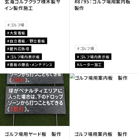
玄海ゴルフクラブ様木製サ
#8795：ゴルフ場用案内板
イン製作施工
製作
ゴルフ場
大型看板
自立看板／野立看板
ゴルフ場
屋外広告塔
ゴルフ場内表示板
ゴルフ場内表示板
看板の撤去・メンテナンス
ルーター加工
ゴルフ場用ヤード板 製作
ゴルフ場用案内板 製作