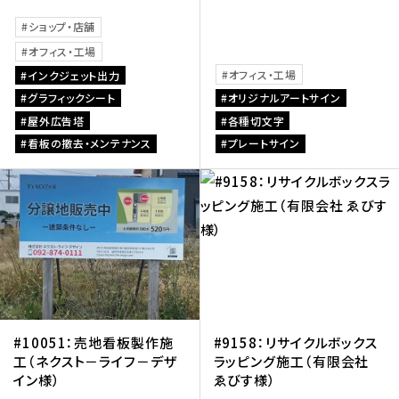
ショップ・店舗
オフィス・工場
オフィス・工場
インクジェット出力
グラフィックシート
オリジナルアートサイン
屋外広告塔
各種切文字
看板の撤去・メンテナンス
プレートサイン
#10051：売地看板製作施
#9158：リサイクルボックス
工（ネクスト－ライフ－デザ
ラッピング施工（有限会社
イン様）
ゑびす様）