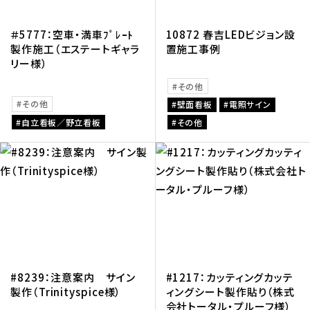
＃5777：空車・満車ﾌﾟﾚｰﾄ
10872 春吉LEDビジョン設
製作施工（エステートギャラ
置施工事例
リー様）
その他
その他
壁面看板
電照サイン
自立看板／野立看板
その他
#8239：注意案内 サイン
#1217：カッティングカッテ
製作（Trinityspice様）
ィングシート製作貼り（株式
会社トータル・プルーフ様）