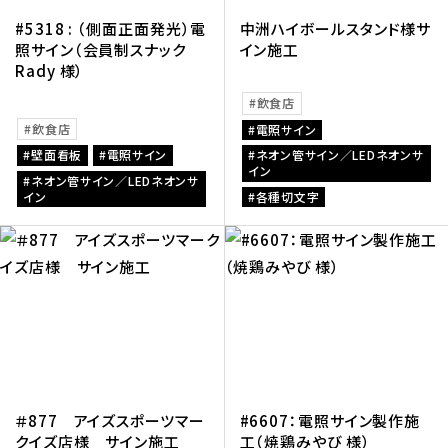
#5318 : （側面正面発光）電
中洲ハイボールスタンド様サ
照サイン（会員制スナック
イン施工
Rady 様）
飲食店
飲食店
電照サイン
壁面看板
電照サイン
ネオン管サイン／LEDネオンサ
イン
ネオン管サイン／LEDネオンサ
イン
各種切文字
＃877 アイズスポーツマー
#6607：電照サイン製作施
クイズ店様 サイン施工
工（焼鶏みやび 様）