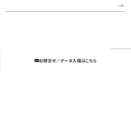
よくある質問
採用情報
お知らせ
ブログ
媒体看板募集
プライバシーポリシー
お問合せ／データ入稿はこちら
株式会社ロプト
福岡営業所
〒815-0031 福岡市南区清水2丁目6-11
筑後営業所
〒839-0254 福岡県柳川市大和町中島577-4