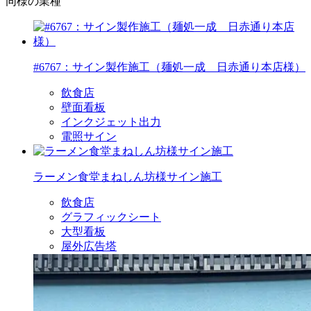
同様の業種
#6767：サイン製作施工（麺処一成 日赤通り本店様）
飲食店
壁面看板
インクジェット出力
電照サイン
ラーメン食堂まねしん坊様サイン施工
飲食店
グラフィックシート
大型看板
屋外広告塔