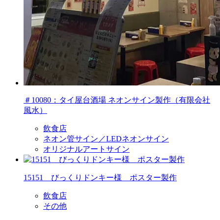
＃10080：タイ屋台酒場 ネオンサイン製作（有限会社
風水）
飲食店
ネオン管サイン／LEDネオンサイン
オリジナルアートサイン
15151 びっくりドンキー様 ポスター製作
飲食店
その他