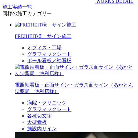
WORKS DETAIL
施工実績一覧
同様の施工カテゴリー
FREIHEIT様 サイン施工
オフィス・工場
グラフィックシート
ポール看板／袖看板
電照袖看板・正面サイン・ガラス面サイン（あかとん
ぼ薬局 惣利店様）
病院・クリニック
グラフィックシート
各種切文字
大型看板
施設内サイン