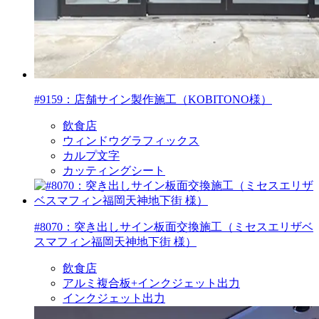
#9159：店舗サイン製作施工（KOBITONO様）
飲食店
ウィンドウグラフィックス
カルプ文字
カッティングシート
#8070：突き出しサイン板面交換施工（ミセスエリザベ
スマフィン福岡天神地下街 様）
飲食店
アルミ複合板+インクジェット出力
インクジェット出力