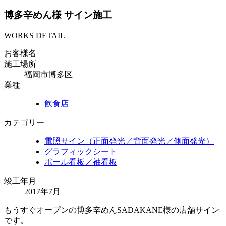
博多辛めん様 サイン施工
WORKS DETAIL
お客様名
施工場所
福岡市博多区
業種
飲食店
カテゴリー
電照サイン（正面発光／背面発光／側面発光）
グラフィックシート
ポール看板／袖看板
竣工年月
2017年7月
もうすぐオープンの博多辛めんSADAKANE様の店舗サイン
です。