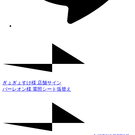
ぎょぎょすけ様 店舗サイン
バーレオン様 電照シート張替え