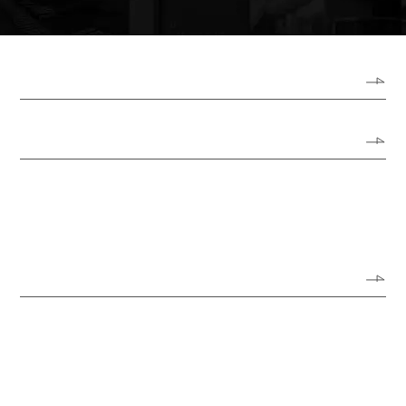
ホーム
ロプトについて
代表あいさつ
会社概要
アクセスガイド
オフィス風景
サービス
サイン・看板リニューアル
サイン・看板の新規制作
公共空間におけるサイン・看板
オーダーメイド