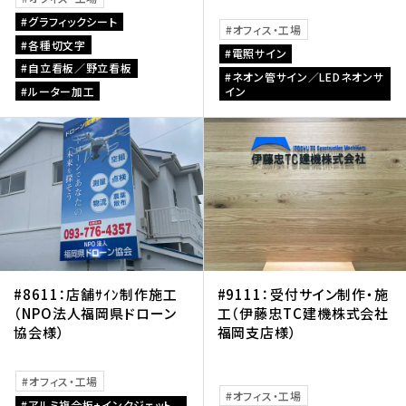
グラフィックシート
オフィス・工場
各種切文字
電照サイン
自立看板／野立看板
ネオン管サイン／LEDネオンサ
ルーター加工
イン
#8611：店舗ｻｲﾝ制作施工
#9111：受付サイン制作・施
（NPO法人福岡県ドローン
工（伊藤忠TC建機株式会社
協会様）
福岡支店様）
オフィス・工場
オフィス・工場
アルミ複合板+インクジェット