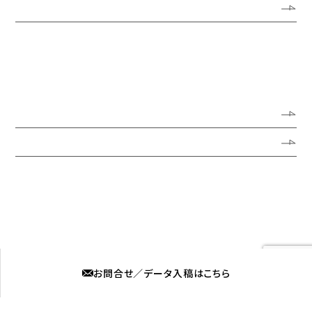
サービス
サイン・看板リニューアル
サイン・看板の新規制作
公共空間におけるサイン・看板
オーダーメイド
施工実績
よくある質問
採用情報
お知らせ
ブログ
媒体看板募集
プライバシーポリシー
お問合せ／データ入稿はこちら
株式会社ロプト