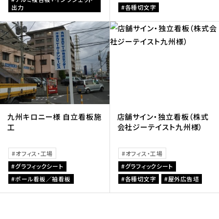
出力
各種切文字
九州キロニー様 自立看板施
店舗サイン・独立看板（株式
工
会社ジーテイスト九州様）
オフィス・工場
オフィス・工場
グラフィックシート
グラフィックシート
ポール看板／袖看板
各種切文字
屋外広告塔