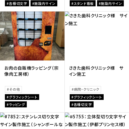
各種切文字
施設内サイン
スタンド看板
施設内サイン
お肉の自販機ラッピング（宗
さきた歯科クリニック様 サ
像肉工房様）
イン施工
その他
病院・クリニック
グラフィックシート
グラフィックシート
ラッピング
各種切文字