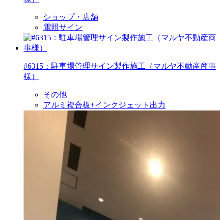
ショップ・店舗
電照サイン
#6315：駐車場管理サイン製作施工（マルヤ不動産商事
様）
その他
アルミ複合板+インクジェット出力