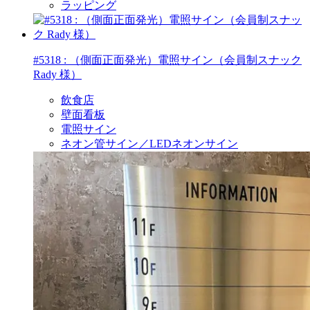
ラッピング
#5318 : （側面正面発光）電照サイン（会員制スナック
Rady 様）
飲食店
壁面看板
電照サイン
ネオン管サイン／LEDネオンサイン