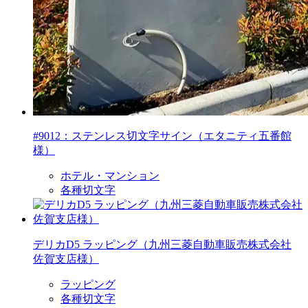
#9012：ステンレス切文字サイン（エタニティ五番館
様）
ホテル・マンション
各種切文字
デリカD5 ラッピング（九州三菱自動車販売株式会社
佐賀支店様）
ラッピング
各種切文字