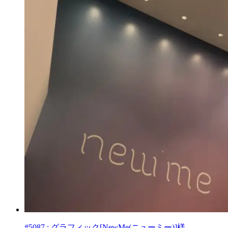
#5087 : グラフィック[NewMe(ニューミー)]様