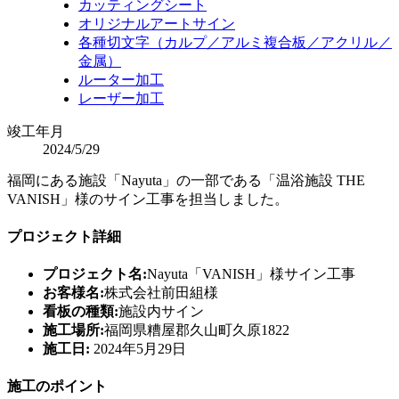
カッティングシート
オリジナルアートサイン
各種切文字（カルプ／アルミ複合板／アクリル／
金属）
ルーター加工
レーザー加工
竣工年月
2024/5/29
福岡にある施設「Nayuta」の一部である「温浴施設 THE
VANISH」様のサイン工事を担当しました。
プロジェクト詳細
プロジェクト名:
Nayuta「VANISH」様サイン工事
お客様名:
株式会社前田組様
看板の種類:
施設内サイン
施工場所:
福岡県糟屋郡久山町久原1822
施工日:
2024年5月29日
施工のポイント