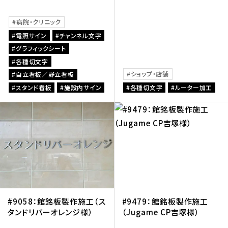
病院・クリニック
電照サイン
チャンネル文字
グラフィックシート
各種切文字
ショップ・店舗
自立看板／野立看板
スタンド看板
施設内サイン
各種切文字
ルーター加工
#9058：館銘板製作施工（ス
#9479：館銘板製作施工
タンドリバーオレンジ様）
（Jugame CP吉塚様）