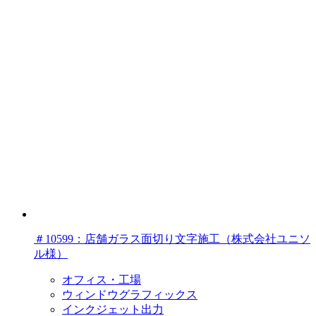
＃10599：店舗ガラス面切り文字施工（株式会社ユニソ
ル様）
オフィス・工場
ウィンドウグラフィックス
インクジェット出力