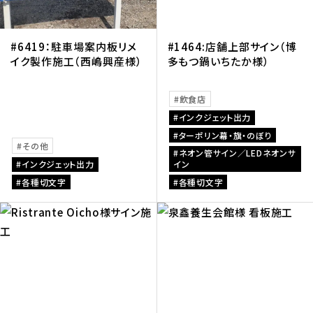
#6419：駐車場案内板リメ
#1464:店舗上部サイン（博
イク製作施工（西嶋興産様）
多もつ鍋いちたか様）
飲食店
インクジェット出力
ターポリン幕・旗・のぼり
その他
ネオン管サイン／LEDネオンサ
インクジェット出力
イン
各種切文字
各種切文字