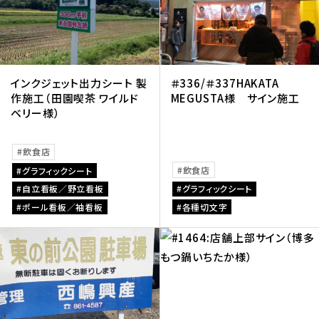
インクジェット出力シート 製
＃336/＃337HAKATA
作施工（田園喫茶 ワイルド
MEGUSTA様 サイン施工
ベリー様）
飲食店
飲食店
グラフィックシート
自立看板／野立看板
グラフィックシート
ポール看板／袖看板
各種切文字