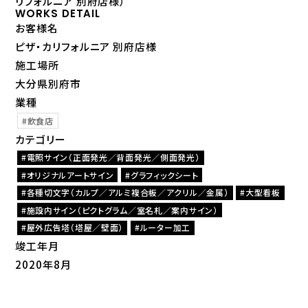
リフォルニア 別府店様）
WORKS DETAIL
お客様名
ピザ・カリフォルニア 別府店様
施工場所
大分県別府市
業種
飲食店
カテゴリー
電照サイン（正面発光／背面発光／側面発光）
オリジナルアートサイン
グラフィックシート
各種切文字（カルプ／アルミ複合板／アクリル／金属）
大型看板
施設内サイン（ピクトグラム／室名札／案内サイン）
屋外広告塔（塔屋／壁面）
ルーター加工
竣工年月
2020年8月