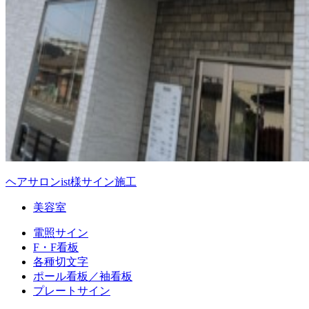
ヘアサロンist様サイン施工
美容室
電照サイン
F・F看板
各種切文字
ポール看板／袖看板
プレートサイン