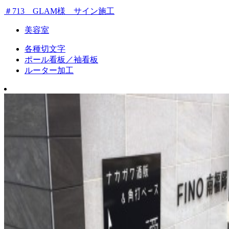
＃713 GLAM様 サイン施工
美容室
各種切文字
ポール看板／袖看板
ルーター加工