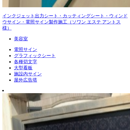
インクジェット出力シート・カッティングシート・ウィンド
ウサイン・電照サイン製作施工（ソワン エステ アントス
様）
美容室
電照サイン
グラフィックシート
各種切文字
大型看板
施設内サイン
屋外広告塔