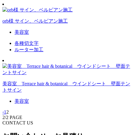
orb様 サイン、ベルビアン施工
美容室
各種切文字
ルーター加工
美容室 Terrace hair & botanical ウインドシート 壁面テン
トサイン
美容室
‹
1
2
2
/
2 PAGE
CONTACT US