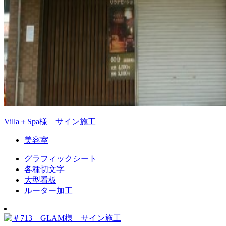
Villa＋Spa様 サイン施工
美容室
グラフィックシート
各種切文字
大型看板
ルーター加工