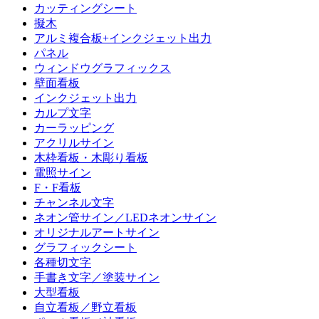
カッティングシート
擬木
アルミ複合板+インクジェット出力
パネル
ウィンドウグラフィックス
壁面看板
インクジェット出力
カルプ文字
カーラッピング
アクリルサイン
木枠看板・木彫り看板
電照サイン
F・F看板
チャンネル文字
ネオン管サイン／LEDネオンサイン
オリジナルアートサイン
グラフィックシート
各種切文字
手書き文字／塗装サイン
大型看板
自立看板／野立看板