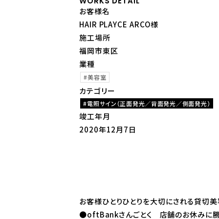
WORKS DETAIL
お客様名
HAIR PLAYCE ARCO様
施工場所
福岡市東区
業種
美容室
カテゴリー
電照サイン（正面発光／背面発光／側面発光）
竣工年月
2020年12月7日
お客様ひとりひとりを大切にされる貸切美容室
●oftBankさんごとく 店舗のお休みに