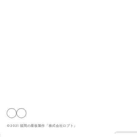
採用情報
お知らせ
ブログ
媒体看板募集
プライバシーポリシー
株式会社ロプト
福岡営業所
〒815-0031 福岡市南区清水2丁目6-11
筑後営業所
〒839-0254 福岡県柳川市大和町中島577-4
©2021 福岡の看板製作「株式会社ロプト」