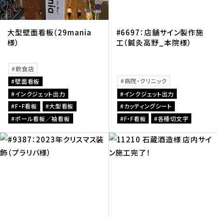
大型壁面看板（29mania
#6697：店舗サイン製作施
様）
工（鍼灸高野_本院様）
飲食店
病院・クリニック
壁面看板
インクジェット出力
インクジェット出力
F・F看板
大型看板
カッティングシート
ポール看板／袖看板
F・F看板
各種切文字