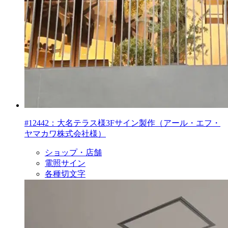
#12442：大名テラス様3Fサイン製作（アール・エフ・
ヤマカワ株式会社様）
ショップ・店舗
電照サイン
各種切文字