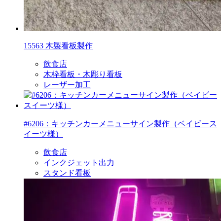
15563 木製看板製作
飲食店
木枠看板・木彫り看板
レーザー加工
#6206：キッチンカーメニューサイン製作（ベイビース
イーツ様）
飲食店
インクジェット出力
スタンド看板