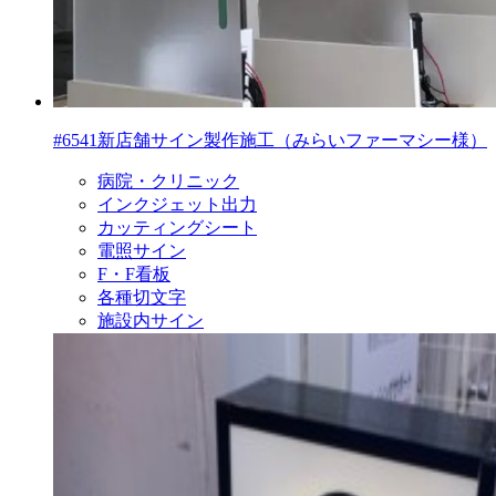
#6541新店舗サイン製作施工（みらいファーマシー様）
病院・クリニック
インクジェット出力
カッティングシート
電照サイン
F・F看板
各種切文字
施設内サイン