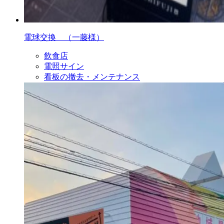
電球交換 （一藤様）
飲食店
電照サイン
看板の撤去・メンテナンス