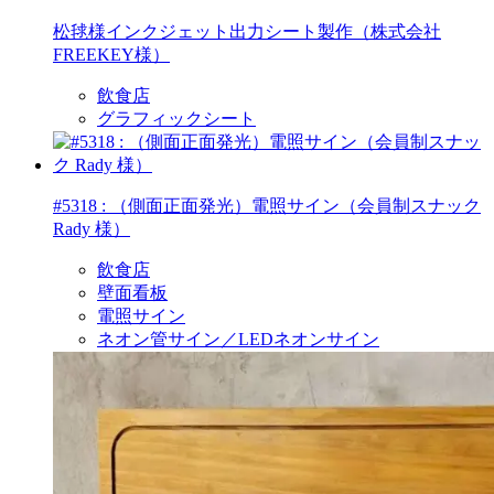
松毬様インクジェット出力シート製作（株式会社
FREEKEY様）
飲食店
グラフィックシート
#5318 : （側面正面発光）電照サイン（会員制スナック
Rady 様）
飲食店
壁面看板
電照サイン
ネオン管サイン／LEDネオンサイン