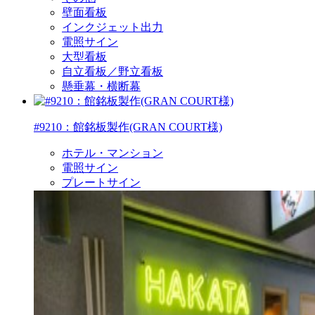
壁面看板
インクジェット出力
電照サイン
大型看板
自立看板／野立看板
懸垂幕・横断幕
#9210：館銘板製作(GRAN COURT様)
ホテル・マンション
電照サイン
プレートサイン