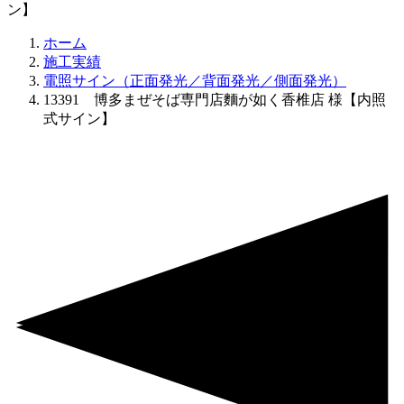
ン】
ホーム
施工実績
電照サイン（正面発光／背面発光／側面発光）
13391 博多まぜそば専門店麵が如く香椎店 様【内照
式サイン】