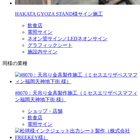
HAKATA GYOZA STAND様サイン施工
飲食店
電照サイン
ネオン管サイン／LEDネオンサイン
グラフィックシート
施設内サイン
同様の業種
#8070：天吊り金具製作施工（ミセスエリザベスマフィ
ン福岡天神地下街 様）
ショップ・店舗
飲食店
電照サイン