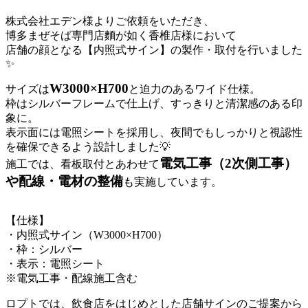
株式会社エデン様よりご依頼をいただき、
博多まぜそば専門店麵が如く香椎店様において
店舗の顔となる【内照式サイン】の製作・取付を行いました
✨
W3000×H700
サイズは
と迫力のあるワイド仕様。
枠はシルバーフレームで仕上げ、すっきりと清潔感のある印
象に。
表示面には電照シートを採用し、夜間でもしっかりと視認性
を確保できるよう設計しました💡
電気工事（2次側工事）
施工では、看板取付とあわせて
や配線・電材の整備
も実施しています。
【仕様】
・内照式サイン（W3000×H700）
・枠：シルバー
・表示：電照シート
※電気工事・配線施工含む
ロプトでは、飲食店をはじめとした店舗サインのご提案から