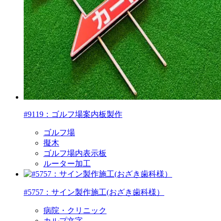
#9119：ゴルフ場案内板製作
ゴルフ場
擬木
ゴルフ場内表示板
ルーター加工
#5757：サイン製作施工(おざき歯科様）
病院・クリニック
カルプ文字