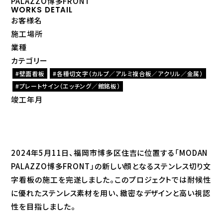
PALAZZO博多FRONT
WORKS DETAIL
お客様名
施工場所
業種
カテゴリー
壁面看板
各種切文字（カルプ／アルミ複合板／アクリル／金属）
プレートサイン（エッチング／館銘板）
竣工年月
2024年5月11日、福岡市博多区住吉に位置する「MODAN
PALAZZO博多FRONT」の新しい顔となるステンレス切り文
字看板の施工を完遂しました。このプロジェクトでは耐候性
に優れたステンレス素材を用い、緻密なデザインと高い視認
性を目指しました。