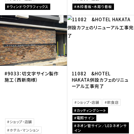
ウィンドウグラフィックス
木枠看板・木彫り看板
#9033：切文字サイン製作
11082 &HOTEL
施工（西新南様）
HAKATA併設カフェのリニュ
ーアル工事完了
ショップ・店舗
飲食店
カッティングシート
電照サイン
ショップ・店舗
ネオン管サイン／LEDネオンサ
ホテル・マンション
イン