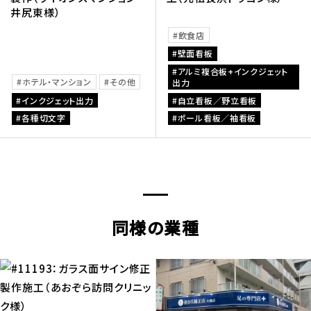
井尻東様）
飲食店
壁面看板
アルミ複合板+インクジェット
ホテル・マンション
その他
出力
インクジェット出力
自立看板／野立看板
各種切文字
ポール看板／袖看板
同様の業種