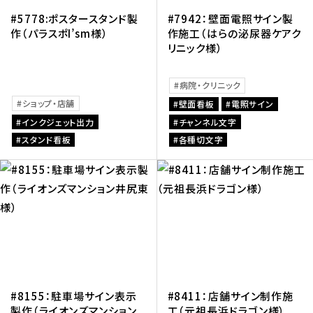
#5778:ポスタースタンド製
#7942：壁面電照サイン製
作（パラスポI’sm様）
作施工（はらの泌尿器ケアク
リニック様）
病院・クリニック
ショップ・店舗
壁面看板
電照サイン
インクジェット出力
チャンネル文字
スタンド看板
各種切文字
#8155：駐車場サイン表示
#8411：店舗サイン制作施
製作（ライオンズマンション
工（元祖長浜ドラゴン様）