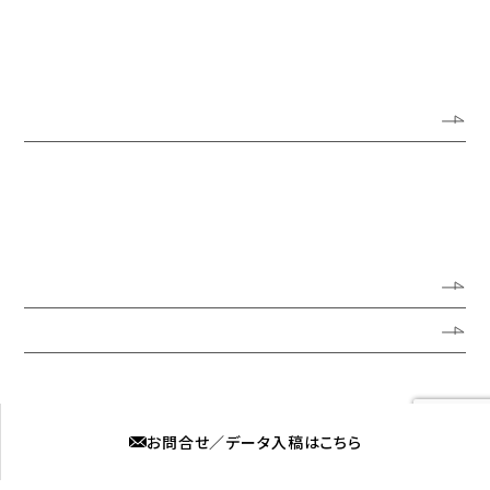
会社概要
アクセスガイド
オフィス風景
サービス
サイン・看板リニューアル
サイン・看板の新規制作
公共空間におけるサイン・看板
オーダーメイド
施工実績
よくある質問
採用情報
お知らせ
ブログ
媒体看板募集
プライバシーポリシー
お問合せ／データ入稿はこちら