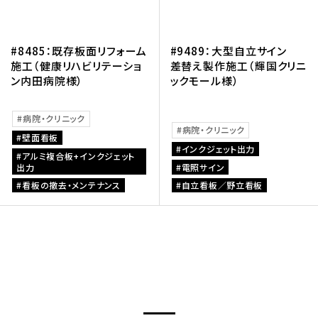
#8485：既存板面リフォーム
#9489：大型自立サイン
施工（健康リハビリテーショ
差替え製作施工（輝国クリニ
ン内田病院様）
ックモール様）
病院・クリニック
病院・クリニック
壁面看板
インクジェット出力
アルミ複合板+インクジェット
出力
電照サイン
看板の撤去・メンテナンス
自立看板／野立看板