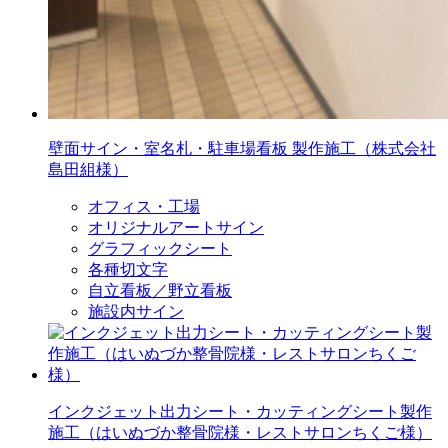
壁面サイン・室名札・駐車場看板 製作施工（株式会社
島田組様）
オフィス・工場
オリジナルアートサイン
グラフィックシート
各種切文字
自立看板／野立看板
施設内サイン
インクジェット出力シート・カッティングシート製作
施工（はいぬづか整骨院様・レストサロンちくご様）