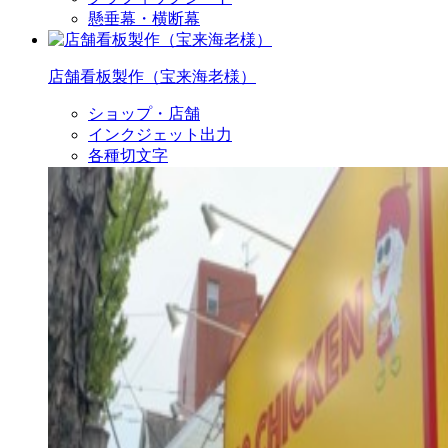
懸垂幕・横断幕
店舗看板製作（宝来海老様）
ショップ・店舗
インクジェット出力
各種切文字