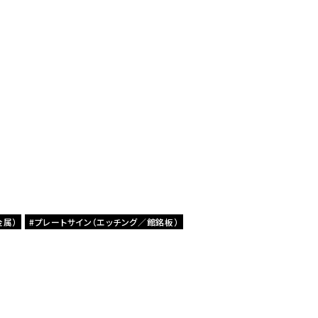
金属）
プレートサイン（エッチング／館銘板）