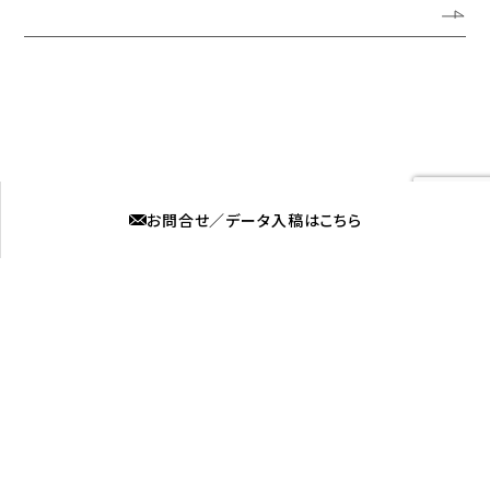
よくある質問
採用情報
お知らせ
ブログ
媒体看板募集
プライバシーポリシー
お問合せ／データ入稿はこちら
株式会社ロプト
福岡営業所
〒815-0031 福岡市南区清水2丁目6-11
筑後営業所
〒839-0254 福岡県柳川市大和町中島577-4