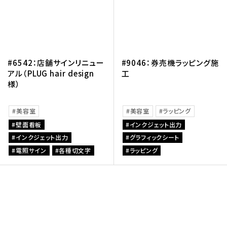
#6542：店舗サインリニュー
#9046：券売機ラッピング施
アル（PLUG hair design
工
様）
美容室
美容室
ラッピング
壁面看板
インクジェット出力
インクジェット出力
グラフィックシート
電照サイン
各種切文字
ラッピング