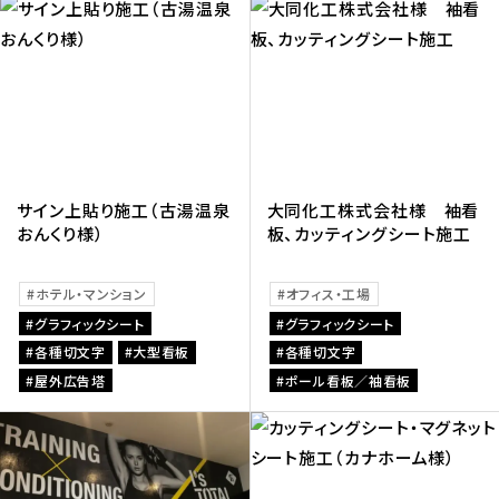
サイン上貼り施工（古湯温泉
大同化工株式会社様 袖看
おんくり様）
板、カッティングシート施工
ホテル・マンション
オフィス・工場
グラフィックシート
グラフィックシート
各種切文字
大型看板
各種切文字
屋外広告塔
ポール看板／袖看板