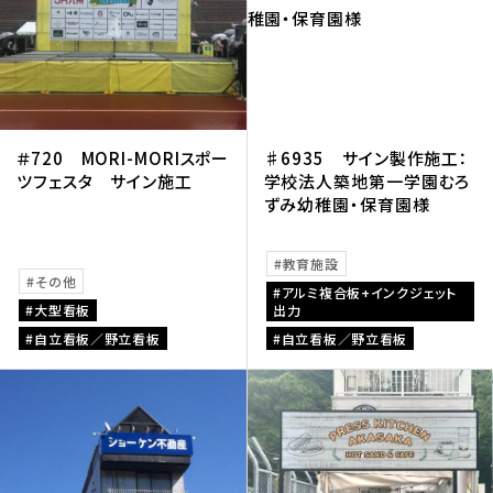
＃720 MORI-MORIスポー
♯6935 サイン製作施工：
ツフェスタ サイン施工
学校法人築地第一学園むろ
ずみ幼稚園・保育園様
教育施設
その他
アルミ複合板+インクジェット
大型看板
出力
自立看板／野立看板
自立看板／野立看板