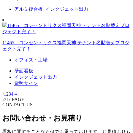
アルミ複合板+インクジェット出力
11465 コンセントリクス福岡天神 テナント名貼替えプロジ
ェクト完了！
オフィス・工場
壁面看板
インクジェット出力
電照サイン
‹
1
2
3
4
›
»
2
/
17 PAGE
CONTACT US
お問い合わせ・お見積り
看板に関することなら何でも承っております。お見積もりも