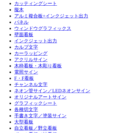
カッティングシート
擬木
アルミ複合板+インクジェット出力
パネル
ウィンドウグラフィックス
壁面看板
インクジェット出力
カルプ文字
カーラッピング
アクリルサイン
木枠看板・木彫り看板
電照サイン
F・F看板
チャンネル文字
ネオン管サイン／LEDネオンサイン
オリジナルアートサイン
グラフィックシート
各種切文字
手書き文字／塗装サイン
大型看板
自立看板／野立看板