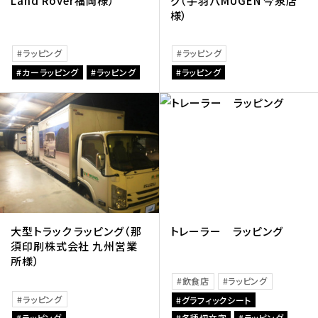
Land Rover福岡様）
グ（手羽八MUGEN 今泉店
様）
ラッピング
ラッピング
カーラッピング
ラッピング
ラッピング
大型トラック ラッピング（那
トレーラー ラッピング
須印刷株式会社 九州営業
所様）
飲食店
ラッピング
ラッピング
グラフィックシート
ラッピング
各種切文字
ラッピング