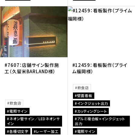
#7607：店舗サイン製作施
#12459：看板製作（プライ
工（久留米BARLAND様）
ム福岡様）
飲食店
壁面看板
飲食店
インクジェット出力
電照サイン
カッティングシート
ネオン管サイン／LEDネオンサ
アルミ複合板+インクジェット
イン
出力
各種切文字
レーザー加工
電照サイン