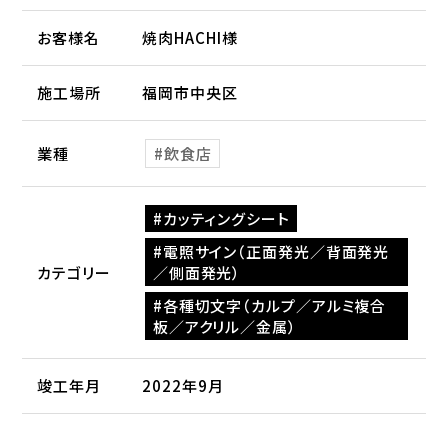
お客様名
焼肉HACHI様
施工場所
福岡市中央区
業種
飲食店
カッティングシート
電照サイン（正面発光／背面発光
カテゴリー
／側面発光）
各種切文字（カルプ／アルミ複合
板／アクリル／金属）
竣工年月
2022年9月