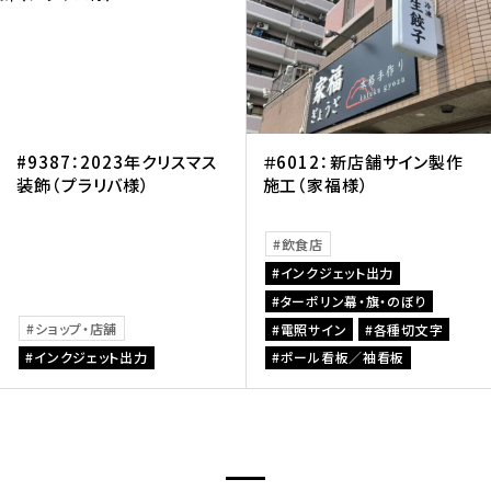
#9387：2023年クリスマス
＃6012：新店舗サイン製作
装飾（プラリバ様）
施工（家福様）
飲食店
インクジェット出力
ターポリン幕・旗・のぼり
ショップ・店舗
電照サイン
各種切文字
インクジェット出力
ポール看板／袖看板