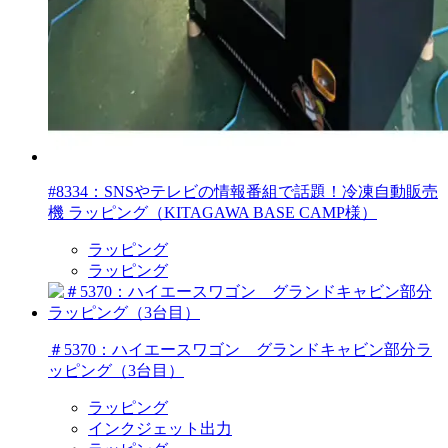
#8334：SNSやテレビの情報番組で話題！冷凍自動販売
機 ラッピング（KITAGAWA BASE CAMP様）
ラッピング
ラッピング
＃5370：ハイエースワゴン グランドキャビン部分ラ
ッピング（3台目）
ラッピング
インクジェット出力