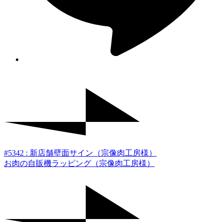
#5342 : 新店舗壁面サイン（宗像肉工房様）
お肉の自販機ラッピング（宗像肉工房様）