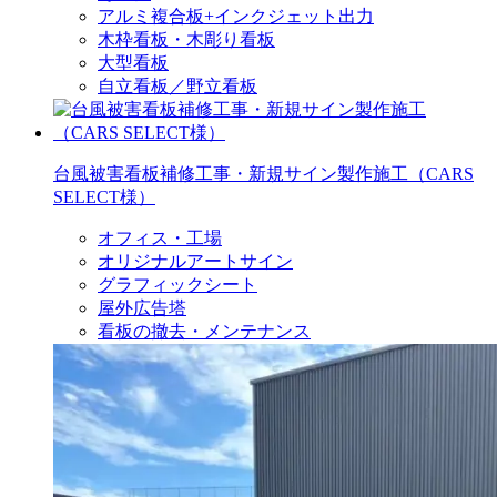
アルミ複合板+インクジェット出力
木枠看板・木彫り看板
大型看板
自立看板／野立看板
台風被害看板補修工事・新規サイン製作施工（CARS
SELECT様）
オフィス・工場
オリジナルアートサイン
グラフィックシート
屋外広告塔
看板の撤去・メンテナンス