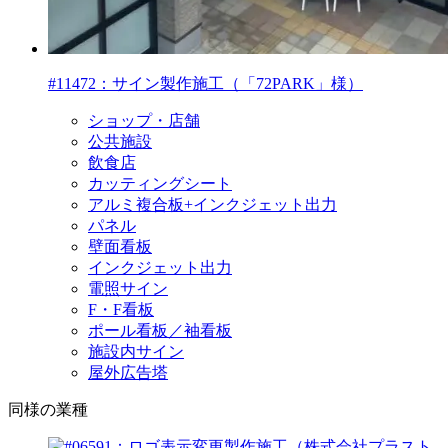
#11472：サイン製作施工（「72PARK」様）
ショップ・店舗
公共施設
飲食店
カッティングシート
アルミ複合板+インクジェット出力
パネル
壁面看板
インクジェット出力
電照サイン
F・F看板
ポール看板／袖看板
施設内サイン
屋外広告塔
同様の業種